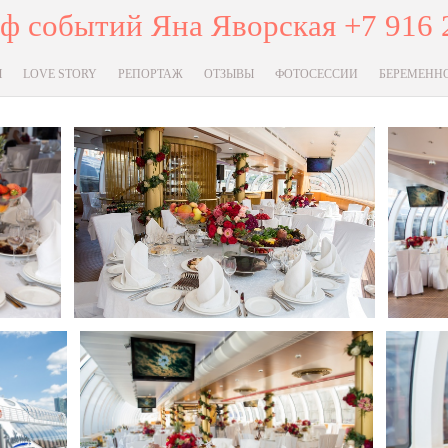
ф событий Яна Яворская +7 916 
Ы
LOVE STORY
РЕПОРТАЖ
ОТЗЫВЫ
ФОТОСЕССИИ
БЕРЕМЕНН